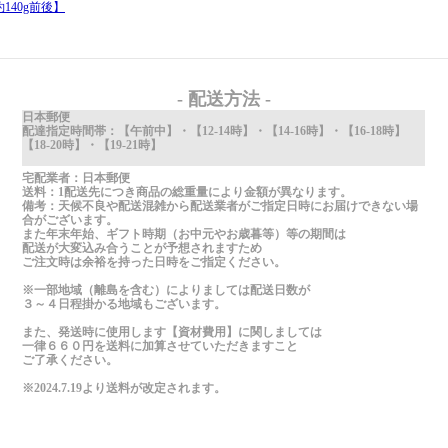
140g前後】
- 配送方法 -
日本郵便
配達指定時間帯：【午前中】・【12-14時】・【14-16時】・【16-18時】
【18-20時】・【19-21時】
宅配業者：日本郵便
送料：1配送先につき商品の総重量により金額が異なります。
備考：天候不良や配送混雑から配送業者がご指定日時にお届けできない場
合がございます。
また年末年始、ギフト時期（お中元やお歳暮等）等の期間は
配送が大変込み合うことが予想されますため
ご注文時は余裕を持った日時をご指定ください。
※一部地域（離島を含む）によりましては配送日数が
３～４日程掛かる地域もございます。
また、発送時に使用します【資材費用】に関しましては
一律６６０円を送料に加算させていただきますこと
ご了承ください。
※2024.7.19より送料が改定されます。