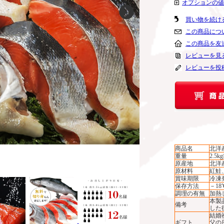
オプションの値
買い物を続け
この商品につ
この商品を友
レビューを見る
レビューを投
商品名
北洋
重量
2.5
原産地
北洋
原材料
紅鮭
賞味期限
冷凍
保存方法
－1
調理の有無
加熱
本製
備考
した
結婚
ギフト
父の