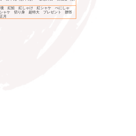
）
kg前後 紅鮭 紅しゃけ 紅シャケ べにしゃ
シャケ 切り身 超特大 プレゼント 贈答
正月