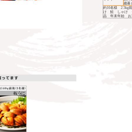
歳暮
約10名様 2.5
け 鮭 しゃけ 
品 年末年始 お