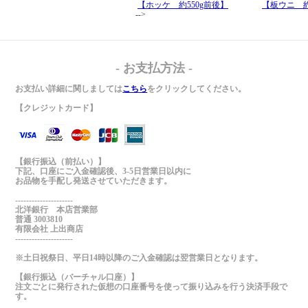
【ホッケ 約550g前後】
【板ウニ 約
-->
- お支払方法 -
お支払い詳細に関しましては
こちら
をクリックしてください。
【クレジットカード】
【銀行振込（前払い）】
下記、口座にご入金確認後、3-5日営業日以内に
お品物を手配し発送させていただきます。
---------------------
北洋銀行 本店営業部
普通 3003810
有限会社 上出商店
---------------------
※土日祝祭日、平日14時以降のご入金確認は翌営業日となります。
【銀行振込（バーチャル口座）】
注文ごとに発行された仮想の口座番号を使って振り込みを行う決済手段で
す。