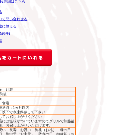
段詳細はこちら
る
いて問い合わせる
達に教える
(0件)
稿
産 紅鮭
kg前後
産
、食塩
発送時：1ヵ月以内
8℃以下で冷凍保存して下さい
してお召し上がりください
品には塩味がついていますのでグリルで加熱後
後、お召し上がりいただけます。
祝い 長寿 お祝い 御礼（お礼） 母の日
日 御中元（お中元） 敬老の日 御歳暮（お